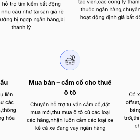
tác viên,các công ty thẩm
hỗ trợ tìm kiếm bất động
thuộc ngân hàng,chuyên
 nhu cầu như tài sản giá rẻ
hoạt động định giá bất 
trường bị ngợp ngân hàng,bị
thanh lý
hẩu
Mua bán – cầm cố cho thuê
ô tô
ụ liên
Có x
hư các
offse
Chuyên hỗ trợ tư vấn cầm cố,đặt
n,thông
bảng
mua mới,thu mua ô tô cũ các loại
ng hóa
trời,t
các hãng,nhận luôn cầm các loại xe
ch
kể cả xe đang vay ngân hàng